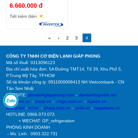
carrier chiller
6.660.000 đ
compressor
Tiết kiệm điện:
«
‹
2
3
4
CÔNG TY TNHH CƠ ĐIỆN LẠNH GIÁP PHONG
Mã số thuế: 0313096123
Địa chỉ xuất hóa đơn: 5A Đường TMT14, Tổ 39, Khu Phố 5,
P.Trung Mỹ Tây, TP.HCM
Số tài khoản công ty:
0911000008413 NH Vietcombank - CN
Tân Sơn Nhất
WEBSITE:
dienlanhgiapphong.com
-
dienlanhtayninh.net
york.com.vn
-
trane.vn
-
chigo.com.vn
-
fujiaire.vn
dairry.net
-
tcl.vn
-
sharp.com.vn
-
yuiki.vn
-
nagakawa.vn
HOTLINE: 0966.073.073
+ WECHAT: GP_refrigeration
PHÒNG KINH DOANH
- Ms. Linh : 0903.322.731