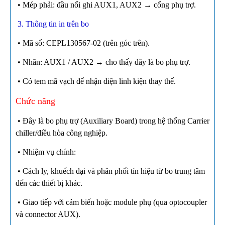
• Mép phải: đầu nối ghi AUX1, AUX2 → cổng phụ trợ.
3. Thông tin in trên bo
• Mã số: CEPL130567-02 (trên góc trên).
• Nhãn: AUX1 / AUX2 → cho thấy đây là bo phụ trợ.
• Có tem mã vạch để nhận diện linh kiện thay thế.
Chức năng
• Đây là bo phụ trợ (Auxiliary Board) trong hệ thống Carrier
chiller/điều hòa công nghiệp.
• Nhiệm vụ chính:
• Cách ly, khuếch đại và phân phối tín hiệu từ bo trung tâm
đến các thiết bị khác.
• Giao tiếp với cảm biến hoặc module phụ (qua optocoupler
và connector AUX).