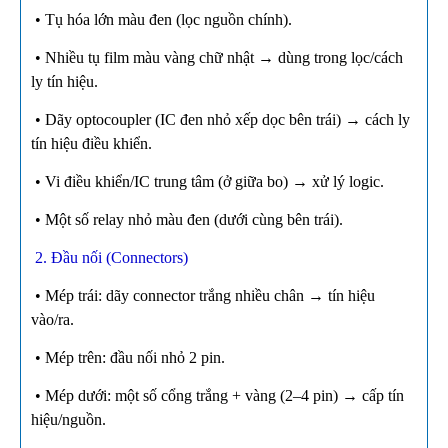
• Tụ hóa lớn màu đen (lọc nguồn chính).
• Nhiều tụ film màu vàng chữ nhật → dùng trong lọc/cách
ly tín hiệu.
• Dãy optocoupler (IC đen nhỏ xếp dọc bên trái) → cách ly
tín hiệu điều khiển.
• Vi điều khiển/IC trung tâm (ở giữa bo) → xử lý logic.
• Một số relay nhỏ màu đen (dưới cùng bên trái).
2. Đầu nối (Connectors)
• Mép trái: dãy connector trắng nhiều chân → tín hiệu
vào/ra.
• Mép trên: đầu nối nhỏ 2 pin.
• Mép dưới: một số cổng trắng + vàng (2–4 pin) → cấp tín
hiệu/nguồn.