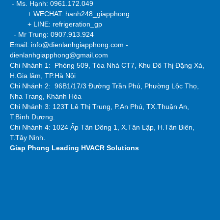
- Ms. Hạnh: 0961.172.049
+ WECHAT: hanh248_giapphong
+ LINE: refrigeration_gp
- Mr Trung: 0907.913.924
Email: info@dienlanhgiapphong.com -
dienlanhgiapphong@gmail.com
Chi Nhánh 1: Phòng 509, Tòa Nhà CT7, Khu Đô Thị Đặng Xá,
H.Gia lâm, TP.Hà Nội
Chi Nhánh 2:
96B1/17/3 Đường Trần Phú, Phường Lộc Thọ,
Nha Trang, Khánh Hòa
Chi Nhánh 3: 123T Lê Thị Trung, P.An Phú, TX.Thuận An,
T.Bình Dương.
Chi Nhánh 4: 1024 Ấp Tân Đông 1, X.Tân Lập, H.Tân Biên,
T.Tây Ninh.
Giap Phong
Leading HVACR Solutions