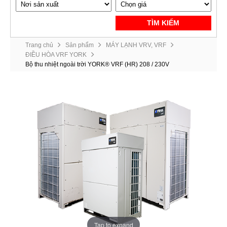
TÌM KIẾM
Trang chủ
Sản phẩm
MÁY LẠNH VRV, VRF
ĐIỀU HÒA VRF YORK
Bộ thu nhiệt ngoài trời YORK® VRF (HR) 208 / 230V
Tap to expand