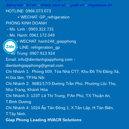
dairry.net
-
tcl.vn
-
sharp.com.vn
-
yuiki.vn
-
nagakawa.vn
HOTLINE: 0966.073.073
+ WECHAT: GP_refrigeration
PHÒNG KINH DOANH
- Ms. Linh : 0903.322.731
- Ms. Hạnh: 0961.172.049
+ WECHAT: hanh248_giapphong
+ LINE: refrigeration_gp
- Mr Trung: 0907.913.924
Email: info@dienlanhgiapphong.com -
dienlanhgiapphong@gmail.com
Chi Nhánh 1: Phòng 509, Tòa Nhà CT7, Khu Đô Thị Đặng Xá,
H.Gia lâm, TP.Hà Nội
Chi Nhánh 2:
96B1/17/3 Đường Trần Phú, Phường Lộc Thọ,
Nha Trang, Khánh Hòa
Chi Nhánh 3: 123T Lê Thị Trung, P.An Phú, TX.Thuận An,
T.Bình Dương.
Chi Nhánh 4: 1024 Ấp Tân Đông 1, X.Tân Lập, H.Tân Biên,
T.Tây Ninh.
Giap Phong
Leading HVACR Solutions