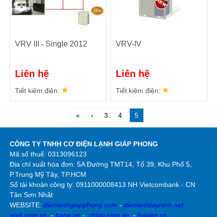
VRV III - Single 2012
VRV-IV
Liên hệ
Liên hệ
Tiết kiệm điện:
Tiết kiệm điện:
«
‹
3
4
5
CÔNG TY TNHH CƠ ĐIỆN LẠNH GIÁP PHONG
Mã số thuế: 0313096123
Địa chỉ xuất hóa đơn: 5A Đường TMT14, Tổ 39, Khu Phố 5,
P.Trung Mỹ Tây, TP.HCM
Số tài khoản công ty:
0911000008413 NH Vietcombank - CN
Tân Sơn Nhất
WEBSITE:
dienlanhgiapphong.com
-
dienlanhtayninh.net
york.com.vn
-
trane.vn
-
chigo.com.vn
-
fujiaire.vn