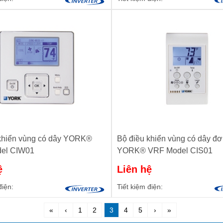
khiển vùng có dây YORK®
Bộ điều khiển vùng có dây đơ
el CIW01
YORK® VRF Model CIS01
ệ
Liên hệ
điện:
Tiết kiệm điện:
«
‹
1
2
3
4
5
›
»