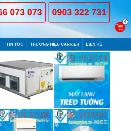
66 073 073
0903 322 731
0
TIN TỨC
THƯƠNG HIỆU CARRIER
LIÊN HỆ