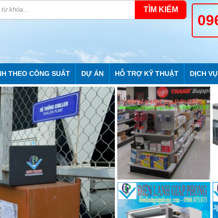
TÌM KIẾM
09
NH THEO CÔNG SUẤT
DỰ ÁN
HỖ TRỢ KỸ THUẬT
DỊCH VỤ