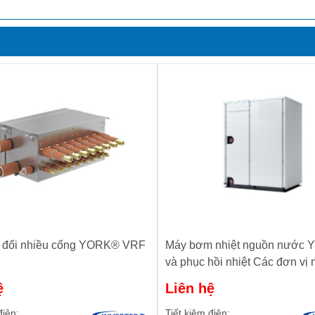
y đổi nhiều cổng YORK® VRF
Máy bơm nhiệt nguồn nước
và phục hồi nhiệt Các đơn vị n
208-460V
ệ
Liên hệ
điện:
Tiết kiệm điện: