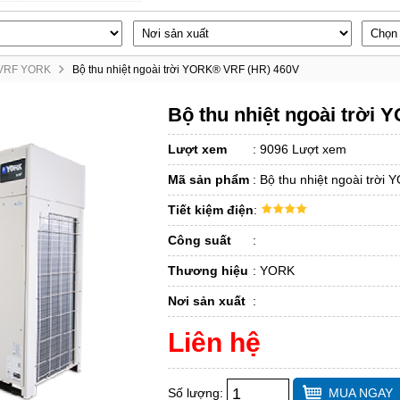
 VRF YORK
Bộ thu nhiệt ngoài trời YORK® VRF (HR) 460V
Bộ thu nhiệt ngoài trời
Lượt xem
:
9096 Lượt xem
Mã sản phẩm
:
Bộ thu nhiệt ngoài trờ
Tiết kiệm điện
:
Công suất
:
Thương hiệu
:
YORK
Nơi sản xuất
:
Liên hệ
Số lượng:
MUA NGAY