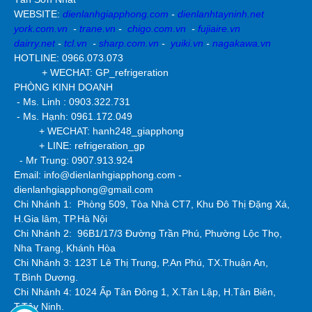
WEBSITE:
dienlanhgiapphong.com
-
dienlanhtayninh.net
york.com.vn
-
trane.vn
-
chigo.com.vn
-
fujiaire.vn
dairry.net
-
tcl.vn
-
sharp.com.vn
-
yuiki.vn
-
nagakawa.vn
HOTLINE: 0966.073.073
+ WECHAT: GP_refrigeration
PHÒNG KINH DOANH
- Ms. Linh : 0903.322.731
- Ms. Hạnh: 0961.172.049
+ WECHAT: hanh248_giapphong
+ LINE: refrigeration_gp
- Mr Trung: 0907.913.924
Email: info@dienlanhgiapphong.com -
dienlanhgiapphong@gmail.com
Chi Nhánh 1: Phòng 509, Tòa Nhà CT7, Khu Đô Thị Đặng Xá,
H.Gia lâm, TP.Hà Nội
Chi Nhánh 2:
96B1/17/3 Đường Trần Phú, Phường Lộc Thọ,
Nha Trang, Khánh Hòa
Chi Nhánh 3: 123T Lê Thị Trung, P.An Phú, TX.Thuận An,
T.Bình Dương.
Chi Nhánh 4: 1024 Ấp Tân Đông 1, X.Tân Lập, H.Tân Biên,
T.Tây Ninh.