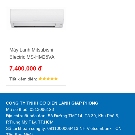
Máy Lạnh Mitsubishi
Electric MS-HM25VA
Gas R410
7.400.000 đ
Tiết kiệm điện:
CÔNG TY TNHH CƠ ĐIỆN LẠNH GIÁP PHONG
Mã số thuế: 0313096123
Địa chỉ xuất hóa đơn: 5A Đường TMT14, Tổ 39, Khu Phố 5,
P.Trung Mỹ Tây, TP.HCM
Số tài khoản công ty:
0911000008413 NH Vietcombank - CN
Tân Sơn Nhất