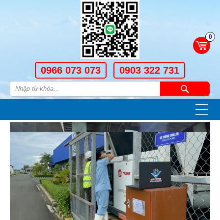
0
0966 073 073
0903 322 731
—
—
—