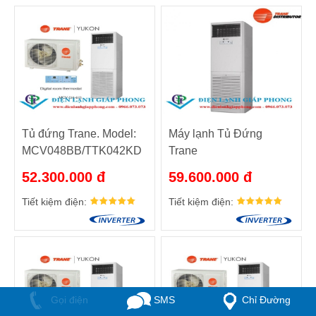
Tủ đứng Trane. Model:
Máy lạnh Tủ Đứng
MCV048BB/TTK042KD
Trane
MCV048EB/TTKD48KD
52.300.000 đ
59.600.000 đ
Tiết kiệm điện:
Tiết kiệm điện:
Gọi điện
SMS
Chỉ Đường