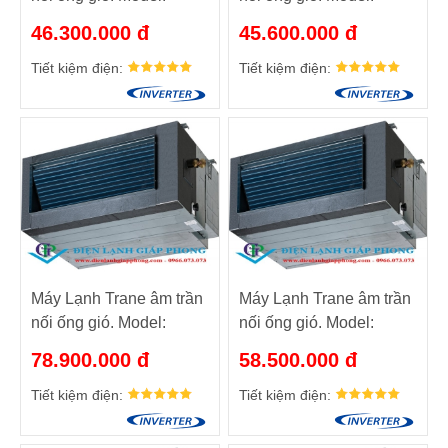
MCD536DB/TTK536KD
MCD536DB/TTK536KB
46.300.000 đ
45.600.000 đ
Tiết kiệm điện:
Tiết kiệm điện:
Máy Lạnh Trane âm trần
Máy Lạnh Trane âm trần
nối ống gió. Model:
nối ống gió. Model:
MCD060DB/TTK060KD
MCD048DB/TTK048KD
78.900.000 đ
58.500.000 đ
Tiết kiệm điện:
Tiết kiệm điện: