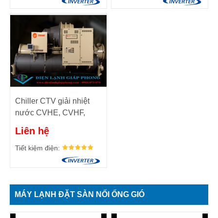
Chiller CTV giải nhiệt
nước CVHE, CVHF,
CVHG, CVHH- máy nén
Liên hệ
ly tâm
Tiết kiệm điện:
MÁY LẠNH ĐẶT SÀN NỐI ỐNG GIÓ