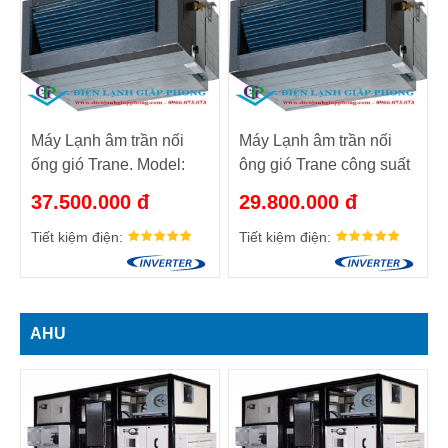
Máy Lạnh âm trần nối
Máy Lạnh âm trần nối
ống gió Trane. Model:
ông gió Trane công suất
MCD530DB/TTK530PB.
18.000btu/h. Model:
37.500.000 đ
29.800.000 đ
MCD518DB/TTK518PB
Tiết kiệm điện:
Tiết kiệm điện:
AHU