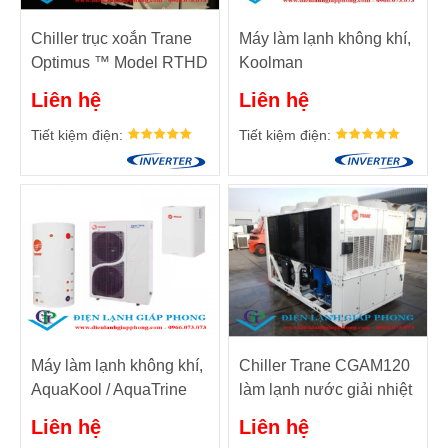
Chiller trục xoắn Trane
Máy làm lạnh không khí,
Optimus ™ Model RTHD
Koolman
125 đến 450 Tấn (50 và
Liên hệ
Liên hệ
60 Hz)
Tiết kiệm điện:
Tiết kiệm điện:
Máy làm lạnh không khí,
Chiller Trane CGAM120
AquaKool / AquaTrine
làm lạnh nước giải nhiệt
gió 120 Tons - 422KW -
Liên hệ
Liên hệ
150HP