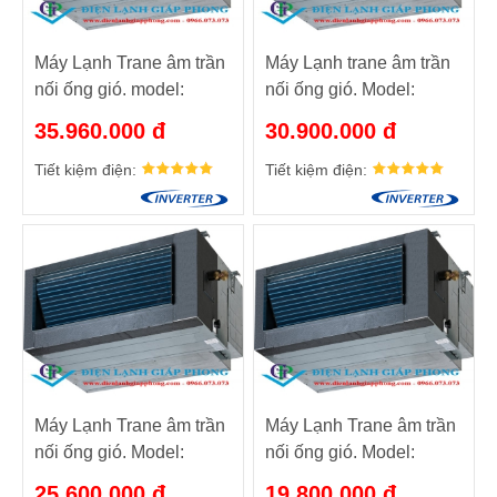
Máy Lạnh Trane âm trần
Máy Lạnh trane âm trần
nối ống gió. model:
nối ống gió. Model:
MCD024AA5/TTK524LB5
MCD018AA5/TTK518BB5
35.960.000 đ
30.900.000 đ
Tiết kiệm điện:
Tiết kiệm điện:
Máy Lạnh Trane âm trần
Máy Lạnh Trane âm trần
nối ống gió. Model:
nối ống gió. Model:
MCD012AA5/TTK515LB5
MCD009AA5/TTK509LB5
25.600.000 đ
19.800.000 đ