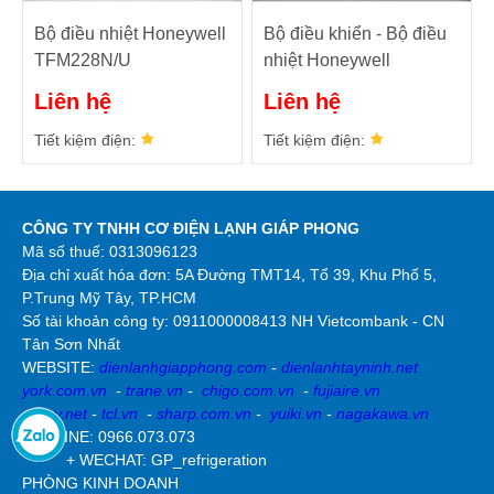
Bộ điều nhiệt Honeywell
Bộ điều khiển - Bộ điều
TFM228N/U
nhiệt Honeywell
T6373A1108
Liên hệ
Liên hệ
Tiết kiệm điện:
Tiết kiệm điện:
CÔNG TY TNHH CƠ ĐIỆN LẠNH GIÁP PHONG
Mã số thuế: 0313096123
Địa chỉ xuất hóa đơn: 5A Đường TMT14, Tổ 39, Khu Phố 5,
P.Trung Mỹ Tây, TP.HCM
Số tài khoản công ty:
0911000008413 NH Vietcombank - CN
Tân Sơn Nhất
WEBSITE:
dienlanhgiapphong.com
-
dienlanhtayninh.net
york.com.vn
-
trane.vn
-
chigo.com.vn
-
fujiaire.vn
dairry.net
-
tcl.vn
-
sharp.com.vn
-
yuiki.vn
-
nagakawa.vn
HOTLINE: 0966.073.073
+ WECHAT: GP_refrigeration
PHÒNG KINH DOANH