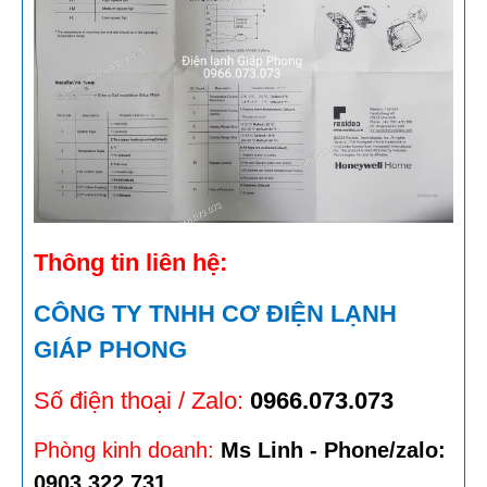
Thông tin liên hệ:
CÔNG TY TNHH CƠ ĐIỆN LẠNH
GIÁP PHONG
Số điện thoại / Zalo:
0966.073.073
Phòng kinh doanh:
Ms Linh - Phone/zalo:
0903.322.731