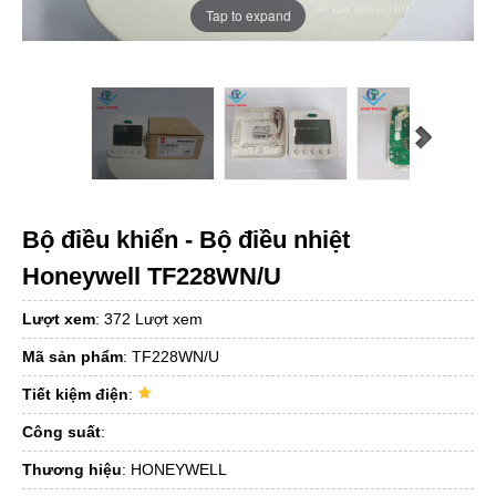
Tap to expand
Bộ điều khiển - Bộ điều nhiệt
Honeywell TF228WN/U
Lượt xem
:
372 Lượt xem
Mã sản phẩm
:
TF228WN/U
Tiết kiệm điện
:
Công suất
:
Thương hiệu
:
HONEYWELL