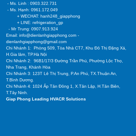
- Ms. Linh : 0903.322.731
- Ms. Hạnh: 0961.172.049
+ WECHAT: hanh248_giapphong
+ LINE: refrigeration_gp
- Mr Trung: 0907.913.924
Email: info@dienlanhgiapphong.com -
dienlanhgiapphong@gmail.com
Chi Nhánh 1: Phòng 509, Tòa Nhà CT7, Khu Đô Thị Đặng Xá,
H.Gia lâm, TP.Hà Nội
Chi Nhánh 2:
96B1/17/3 Đường Trần Phú, Phường Lộc Thọ,
Nha Trang, Khánh Hòa
Chi Nhánh 3: 123T Lê Thị Trung, P.An Phú, TX.Thuận An,
T.Bình Dương.
Chi Nhánh 4: 1024 Ấp Tân Đông 1, X.Tân Lập, H.Tân Biên,
T.Tây Ninh.
Giap Phong
Leading HVACR Solutions