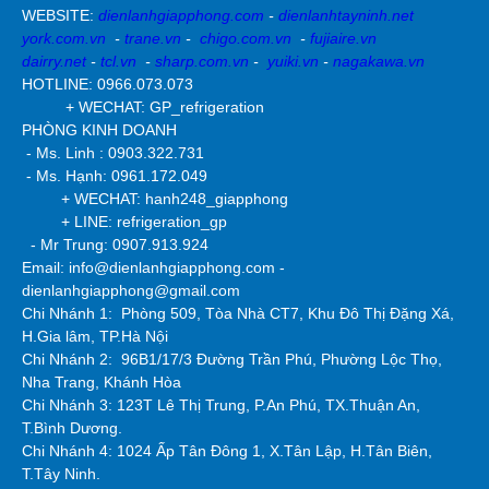
WEBSITE:
dienlanhgiapphong.com
-
dienlanhtayninh.net
york.com.vn
-
trane.vn
-
chigo.com.vn
-
fujiaire.vn
dairry.net
-
tcl.vn
-
sharp.com.vn
-
yuiki.vn
-
nagakawa.vn
HOTLINE: 0966.073.073
+ WECHAT: GP_refrigeration
PHÒNG KINH DOANH
- Ms. Linh : 0903.322.731
- Ms. Hạnh: 0961.172.049
+ WECHAT: hanh248_giapphong
+ LINE: refrigeration_gp
- Mr Trung: 0907.913.924
Email: info@dienlanhgiapphong.com -
dienlanhgiapphong@gmail.com
Chi Nhánh 1: Phòng 509, Tòa Nhà CT7, Khu Đô Thị Đặng Xá,
H.Gia lâm, TP.Hà Nội
Chi Nhánh 2:
96B1/17/3 Đường Trần Phú, Phường Lộc Thọ,
Nha Trang, Khánh Hòa
Chi Nhánh 3: 123T Lê Thị Trung, P.An Phú, TX.Thuận An,
T.Bình Dương.
Chi Nhánh 4: 1024 Ấp Tân Đông 1, X.Tân Lập, H.Tân Biên,
T.Tây Ninh.