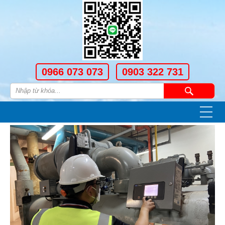
0966 073 073
0903 322 731
—
—
—