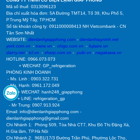
CÔNG TY TNHH CƠ ĐIỆN LẠNH GIÁP PHONG
Mã số thuế: 0313096123
Địa chỉ xuất hóa đơn: 5A Đường TMT14, Tổ 39, Khu Phố 5,
P.Trung Mỹ Tây, TP.HCM
Số tài khoản công ty:
0911000008413 NH Vietcombank - CN
Tân Sơn Nhất
WEBSITE:
dienlanhgiapphong.com
-
dienlanhtayninh.net
york.com.vn
-
trane.vn
-
chigo.com.vn
-
fujiaire.vn
dairry.net
-
tcl.vn
-
sharp.com.vn
-
yuiki.vn
-
nagakawa.vn
HOTLINE: 0966.073.073
+ WECHAT: GP_refrigeration
PHÒNG KINH DOANH
- Ms. Linh : 0903.322.731
- Ms. Hạnh: 0961.172.049
+ WECHAT: hanh248_giapphong
+ LINE: refrigeration_gp
- Mr Trung: 0907.913.924
Email: info@dienlanhgiapphong.com -
dienlanhgiapphong@gmail.com
Chi Nhánh 1: Phòng 509, Tòa Nhà CT7, Khu Đô Thị Đặng Xá,
H.Gia lâm, TP.Hà Nội
Chi Nhánh 2:
96B1/17/3 Đường Trần Phú, Phường Lộc Thọ,