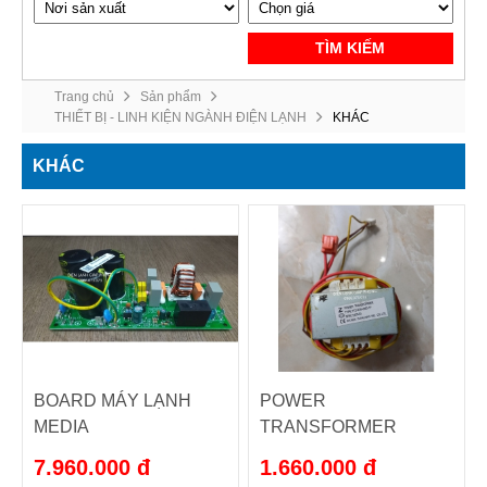
TÌM KIẾM
Trang chủ
Sản phẩm
THIẾT BỊ - LINH KIỆN NGÀNH ĐIỆN LẠNH
KHÁC
KHÁC
BOARD MÁY LẠNH
POWER
MEDIA
TRANSFORMER
(TYPE: TT2-B35+D90-
7.960.000 đ
1.660.000 đ
1F)