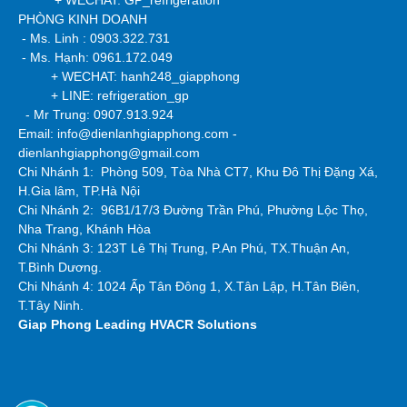
+ WECHAT: GP_refrigeration
PHÒNG KINH DOANH
- Ms. Linh : 0903.322.731
- Ms. Hạnh: 0961.172.049
+ WECHAT: hanh248_giapphong
+ LINE: refrigeration_gp
- Mr Trung: 0907.913.924
Email: info@dienlanhgiapphong.com -
dienlanhgiapphong@gmail.com
Chi Nhánh 1: Phòng 509, Tòa Nhà CT7, Khu Đô Thị Đặng Xá,
H.Gia lâm, TP.Hà Nội
Chi Nhánh 2:
96B1/17/3 Đường Trần Phú, Phường Lộc Thọ,
Nha Trang, Khánh Hòa
Chi Nhánh 3: 123T Lê Thị Trung, P.An Phú, TX.Thuận An,
T.Bình Dương.
Chi Nhánh 4: 1024 Ấp Tân Đông 1, X.Tân Lập, H.Tân Biên,
T.Tây Ninh.
Giap Phong
Leading HVACR Solutions