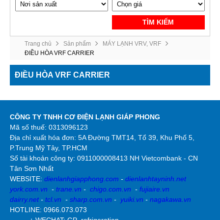
TÌM KIẾM
Trang chủ
Sản phẩm
MÁY LẠNH VRV, VRF
ĐIỀU HÒA VRF CARRIER
ĐIỀU HÒA VRF CARRIER
CÔNG TY TNHH CƠ ĐIỆN LẠNH GIÁP PHONG
Mã số thuế: 0313096123
Địa chỉ xuất hóa đơn: 5A Đường TMT14, Tổ 39, Khu Phố 5,
P.Trung Mỹ Tây, TP.HCM
Số tài khoản công ty:
0911000008413 NH Vietcombank - CN
Tân Sơn Nhất
WEBSITE:
dienlanhgiapphong.com
-
dienlanhtayninh.net
york.com.vn
-
trane.vn
-
chigo.com.vn
-
fujiaire.vn
dairry.net
-
tcl.vn
-
sharp.com.vn
-
yuiki.vn
-
nagakawa.vn
HOTLINE: 0966.073.073