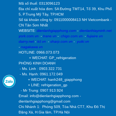
Mã số thuế: 0313096123
Địa chỉ xuất hóa đơn: 5A Đường TMT14, Tổ 39, Khu Phố
5, P.Trung Mỹ Tây, TP.HCM
Số tài khoản công ty:
0911000008413 NH Vietcombank -
CN Tân Sơn Nhất
WEBSITE:
dienlanhgiapphong.com
-
dienlanhtayninh.net
york.com.vn
-
trane.vn
-
chigo.com.vn
-
fujiaire.vn
dairry.net
-
tcl.vn
-
sharp.com.vn
-
yuiki.vn
-
nagakawa.vn
HOTLINE: 0966.073.073
+ WECHAT: GP_refrigeration
PHÒNG KINH DOANH
- Ms. Linh : 0903.322.731
- Ms. Hạnh: 0961.172.049
+ WECHAT: hanh248_giapphong
+ LINE: refrigeration_gp
- Mr Trung: 0907.913.924
Email: info@dienlanhgiapphong.com -
dienlanhgiapphong@gmail.com
Chi Nhánh 1: Phòng 509, Tòa Nhà CT7, Khu Đô Thị
Đặng Xá, H.Gia lâm, TP.Hà Nội