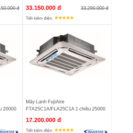
33.150.000 đ
150.000 đ
33.290.000 đ
Tiết kiệm điện:
Máy Lạnh FujiAire
u 20000
FTA25C1A/FLA25C1A 1 chiều 25000
BTU chính hãng
17.200.000 đ
Tiết kiệm điện: