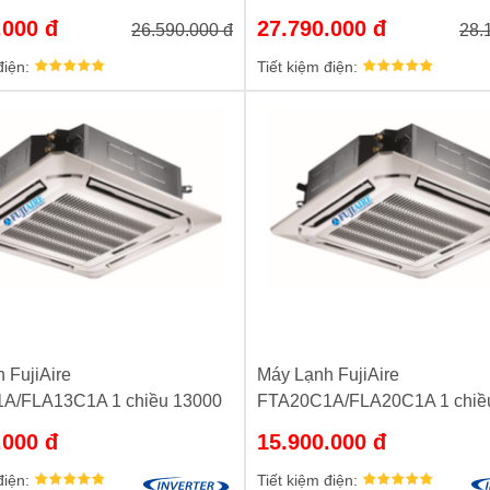
.000 đ
27.790.000 đ
26.590.000 đ
28.
điện:
Tiết kiệm điện:
 FujiAire
Máy Lạnh FujiAire
A/FLA13C1A 1 chiều 13000
FTA20C1A/FLA20C1A 1 chiề
nh hãng
BTU chính hãng
.000 đ
15.900.000 đ
điện:
Tiết kiệm điện: