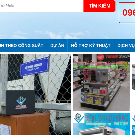
TÌM KIẾM
09
NH THEO CÔNG SUẤT
DỰ ÁN
HỖ TRỢ KỸ THUẬT
DỊCH VỤ