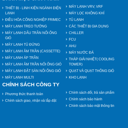
MÁY LẠNH VRV, VRF
THIẾT BỊ - LINH KIỆN NGÀNH ĐIỆN
LẠNH
MÁY LỌC KHÔNG KHÍ
ĐIỀU HÒA CÔNG NGHIỆP FRIMEC
TỦ LẠNH
MÁY LẠNH TREO TƯỜNG
CÁC THIẾT BỊ GIA DỤNG
MÁY LẠNH DẤU TRẦN NỐI ỐNG
CHILLER
GIÓ
FCU
MÁY LẠNH TỦ ĐỨNG
AHU
MÁY LẠNH ÂM TRẦN (CASSETTE)
MÁY NƯỚC ĐÁ
MÁY LẠNH ÁP TRẦN
THÁP GIẢI NHIỆT( COOLING
MÁY LẠNH ÂM TRẦN NỐI ỐNG GIÓ
TOWER)
MÁY LẠNH ĐẶT SÀN NỐI ỐNG GIÓ
QUẠT VÀ QUẠT THÔNG GIÓ
MÁY LẠNH MULTI
KHO LẠNH
CHÍNH SÁCH CÔNG TY
Chính sách đổi, trả sản phẩm
Phương thức thanh toán
Chính sách bảo hành
Chính sách giao, nhận và lắp đặt
Chính sách bảo mật thông tin