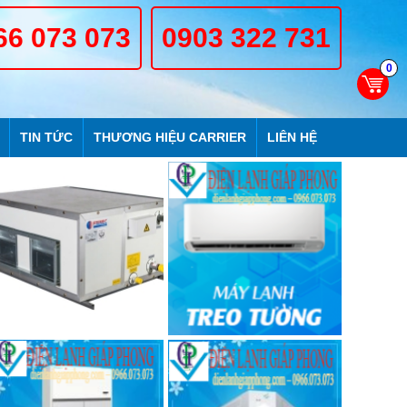
66 073 073
0903 322 731
0
TIN TỨC
THƯƠNG HIỆU CARRIER
LIÊN HỆ