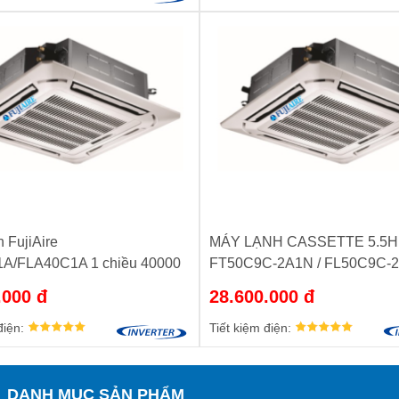
 FujiAire
MÁY LẠNH CASSETTE 5.5H
A/FLA40C1A 1 chiều 40000
FT50C9C-2A1N / FL50C9C-
nh hãng
.000 đ
28.600.000 đ
điện:
Tiết kiệm điện:
DANH MỤC SẢN PHẨM