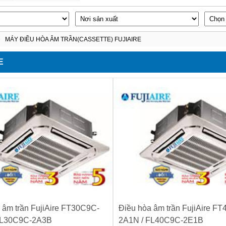
MÁY ĐIỀU HÒA ÂM TRẦN(CASSETTE) FUJIAIRE
E
 âm trần FujiAire FT30C9C-
Điều hòa âm trần FujiAire F
FL30C9C-2A3B
2A1N / FL40C9C-2E1B