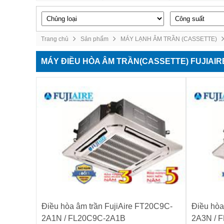
Trang chủ
Sản phẩm
MÁY LẠNH ÂM TRẦN (CASSETTE)
MÁY ĐIỀU HÒA ÂM TRẦN(CASSETTE) FUJIAIR
Điều hòa âm trần FujiAire FT20C9C-
Điều hòa
2A1N / FL20C9C-2A1B
2A3N / 