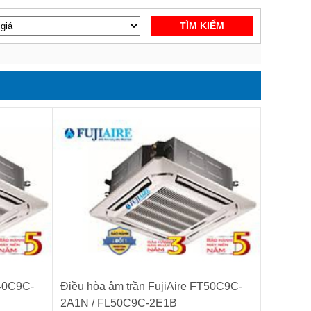
TÌM KIẾM
T40C9C-
Điều hòa âm trần FujiAire FT50C9C-
2A1N / FL50C9C-2E1B