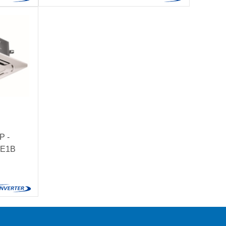
P -
2E1B