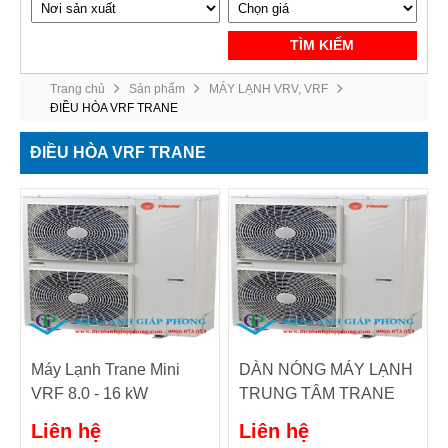
TÌM KIẾM
Trang chủ
Sản phẩm
MÁY LẠNH VRV, VRF
ĐIỀU HÒA VRF TRANE
ĐIỀU HÒA VRF TRANE
Máy Lạnh Trane Mini
DÀN NÓNG MÁY LẠNH
VRF 8.0 - 16 kW
TRUNG TÂM TRANE
VRF 18HP. Model:
Liên hệ
Liên hệ
TMR180ADB