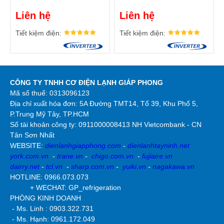
Liên hệ
Liên hệ
Tiết kiệm điện:
Tiết kiệm điện:
CÔNG TY TNHH CƠ ĐIỆN LẠNH GIÁP PHONG
Mã số thuế: 0313096123
Địa chỉ xuất hóa đơn: 5A Đường TMT14, Tổ 39, Khu Phố 5,
P.Trung Mỹ Tây, TP.HCM
Số tài khoản công ty:
0911000008413 NH Vietcombank - CN
Tân Sơn Nhất
WEBSITE:
dienlanhgiapphong.com
-
dienlanhtayninh.net
york.com.vn
-
trane.vn
-
chigo.com.vn
-
fujiaire.vn
dairry.net
-
tcl.vn
-
sharp.com.vn
-
yuiki.vn
-
nagakawa.vn
HOTLINE: 0966.073.073
+ WECHAT: GP_refrigeration
PHÒNG KINH DOANH
- Ms. Linh : 0903.322.731
- Ms. Hạnh: 0961.172.049