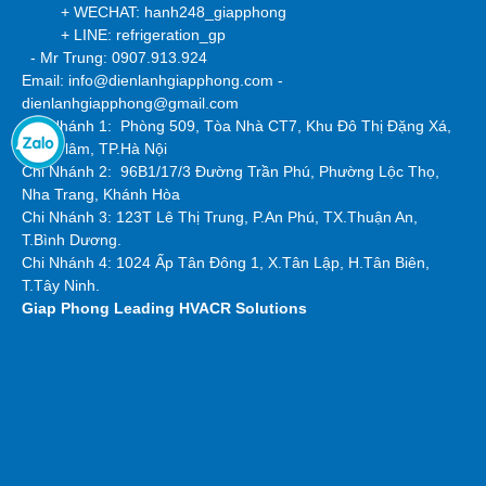
+ WECHAT: hanh248_giapphong
+ LINE: refrigeration_gp
- Mr Trung: 0907.913.924
Email: info@dienlanhgiapphong.com -
dienlanhgiapphong@gmail.com
Chi Nhánh 1: Phòng 509, Tòa Nhà CT7, Khu Đô Thị Đặng Xá,
H.Gia lâm, TP.Hà Nội
Chi Nhánh 2:
96B1/17/3 Đường Trần Phú, Phường Lộc Thọ,
Nha Trang, Khánh Hòa
Chi Nhánh 3: 123T Lê Thị Trung, P.An Phú, TX.Thuận An,
T.Bình Dương.
Chi Nhánh 4: 1024 Ấp Tân Đông 1, X.Tân Lập, H.Tân Biên,
T.Tây Ninh.
Giap Phong
Leading HVACR Solutions