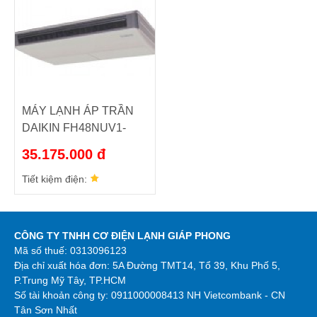
MÁY LẠNH ÁP TRẦN
DAIKIN FH48NUV1-
R48NUY1 (5.5HP)
35.175.000 đ
Tiết kiệm điện:
CÔNG TY TNHH CƠ ĐIỆN LẠNH GIÁP PHONG
Mã số thuế: 0313096123
Địa chỉ xuất hóa đơn: 5A Đường TMT14, Tổ 39, Khu Phố 5,
P.Trung Mỹ Tây, TP.HCM
Số tài khoản công ty:
0911000008413 NH Vietcombank - CN
Tân Sơn Nhất