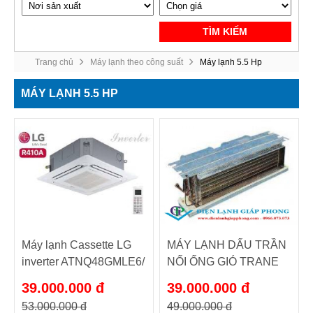
TÌM KIẾM
Trang chủ
Máy lạnh theo công suất
Máy lạnh 5.5 Hp
MÁY LẠNH 5.5 HP
Máy lạnh Cassette LG
MÁY LẠNH DẤU TRẦN
inverter ATNQ48GMLE6/
NỐI ỐNG GIÓ TRANE
ATUQ48GMLE6
5.5HP
39.000.000 đ
39.000.000 đ
MCD048DB/TTK048KD
53.000.000 đ
49.000.000 đ