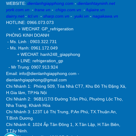
WEBSITE:
dienlanhgiapphong.com
-
dienlanhtayninh.net
york.com.vn
-
trane.vn
-
chigo.com.vn
-
fujiaire.vn
dairry.net
-
tcl.vn
-
sharp.com.vn
-
yuiki.vn
-
nagakawa.vn
HOTLINE: 0966.073.073
+ WECHAT: GP_refrigeration
PHÒNG KINH DOANH
- Ms. Linh : 0903.322.731
- Ms. Hạnh: 0961.172.049
+ WECHAT: hanh248_giapphong
+ LINE: refrigeration_gp
- Mr Trung: 0907.913.924
Email: info@dienlanhgiapphong.com -
dienlanhgiapphong@gmail.com
Chi Nhánh 1: Phòng 509, Tòa Nhà CT7, Khu Đô Thị Đặng Xá,
H.Gia lâm, TP.Hà Nội
Chi Nhánh 2:
96B1/17/3 Đường Trần Phú, Phường Lộc Thọ,
Nha Trang, Khánh Hòa
Chi Nhánh 3: 123T Lê Thị Trung, P.An Phú, TX.Thuận An,
T.Bình Dương.
Chi Nhánh 4: 1024 Ấp Tân Đông 1, X.Tân Lập, H.Tân Biên,
T.Tây Ninh.