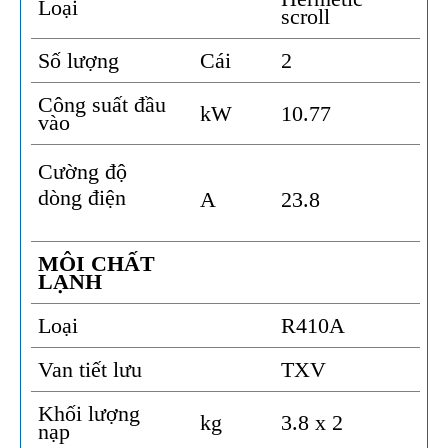
Loại
scroll
Số lượng
Cái
2
Công suất đầu
kW
10.77
vào
Cường độ
dòng điện
A
23.8
MÔI CHẤT
LẠNH
Loại
R410A
Van tiết lưu
TXV
Khối lượng
kg
3.8 x 2
nạp