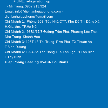
+ LINE: refrigeration_gp
- Mr Trung: 0907.913.924
Email: info@dienlanhgiapphong.com -
dienlanhgiapphong@gmail.com
Chi Nhánh 1: Phòng 509, Tòa Nhà CT7, Khu Đô Thị Đặng Xá,
H.Gia lâm, TP.Hà Nội
Chi Nhánh 2:
96B1/17/3 Đường Trần Phú, Phường Lộc Thọ,
Nha Trang, Khánh Hòa
Chi Nhánh 3: 123T Lê Thị Trung, P.An Phú, TX.Thuận An,
T.Bình Dương.
Chi Nhánh 4: 1024 Ấp Tân Đông 1, X.Tân Lập, H.Tân Biên,
T.Tây Ninh.
Giap Phong
Leading HVACR Solutions