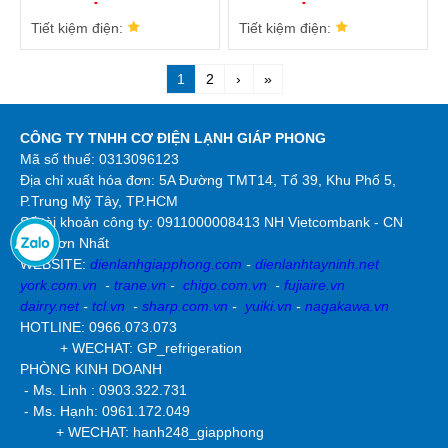
Tiết kiệm điện:
Tiết kiệm điện:
1
2
›
»
CÔNG TY TNHH CƠ ĐIỆN LẠNH GIÁP PHONG
Mã số thuế: 0313096123
Địa chỉ xuất hóa đơn: 5A Đường TMT14, Tổ 39, Khu Phố 5,
P.Trung Mỹ Tây, TP.HCM
Số tài khoản công ty:
0911000008413 NH Vietcombank - CN
Tân Sơn Nhất
WEBSITE:
dienlanhgiapphong.com
-
dienlanhtayninh.net
york.com.vn
-
trane.vn
-
chigo.com.vn
-
fujiaire.vn
dairry.net
-
tcl.vn
-
sharp.com.vn
-
yuiki.vn
-
nagakawa.vn
HOTLINE: 0966.073.073
+ WECHAT: GP_refrigeration
PHÒNG KINH DOANH
- Ms. Linh : 0903.322.731
- Ms. Hạnh: 0961.172.049
+ WECHAT: hanh248_giapphong