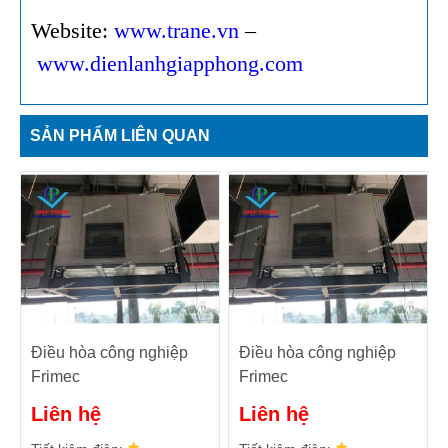
Website:
www.trane.vn
–
www.dienlanhgiapphong.com
SẢN PHẨM LIÊN QUAN
Điều hòa công nghiệp
Điều hòa công nghiệp
Frimec
Frimec
FASN300C/FASD300C
FASN250C/FASD250C
Liên hệ
Liên hệ