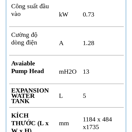
Công suất đầu
vào
kW
0.73
Cường độ
dòng điện
A
1.28
Avaiable
Pump Head
mH2O
13
EXPANSION
WATER
L
5
TANK
KÍCH
1184 x 484
THƯỚC (L x
mm
x1735
W x H)