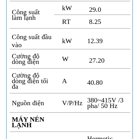
kW
29.0
Công suất
làm lạnh
RT
8.25
Công suất đầu
kW
12.39
vào
Cường độ
W
27.20
dòng điện
Cường độ
dòng điện tối
A
40.80
đa
380~415V /3
Nguồn điện
V/P/Hz
pha/ 50 Hz
MÁY NÉN
LẠNH
Hermetic