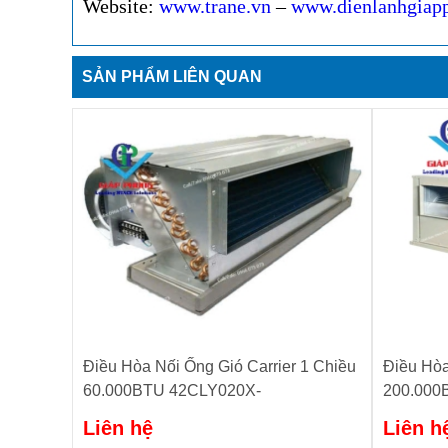
Website:
www.trane.vn
–
www.dienlanhgiap
SẢN PHẨM LIÊN QUAN
Điều Hòa Nối Ống Gió Carrier 1 Chiều
Điều Hòa
60.000BTU 42CLY020X-
200.000
10RO/38RLY060S301
10RO/3
Liên hệ
Liên h