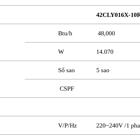
42CLY016X-10
Btu/h
48,000
W
14.070
Số sao
5 sao
CSPF
V/P/Hz
220~240V /1 pha