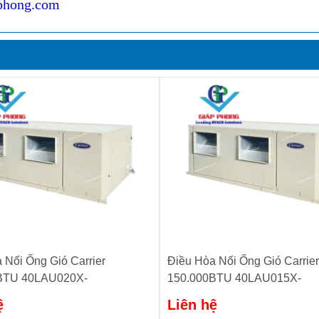
phong.com
 Nối Ống Gió Carrier
Điều Hòa Nối Ống Gió Carrier
BTU 40LAU020X-
150.000BTU 40LAU015X-
8LHU200S301
10RO/38LHU150S301
ệ
Liên hệ