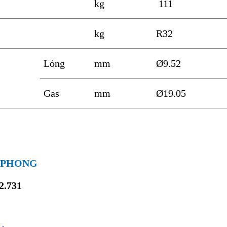
kg
111
kg
R32
Lỏng
mm
Ø9.52
Gas
mm
Ø19.05
P PHONG
22.731