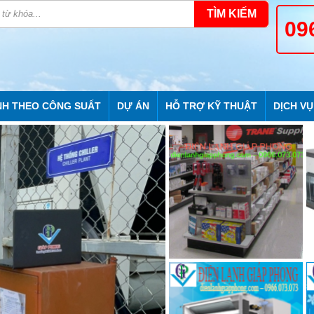
TÌM KIẾM
09
NH THEO CÔNG SUẤT
DỰ ÁN
HỖ TRỢ KỸ THUẬT
DỊCH VỤ