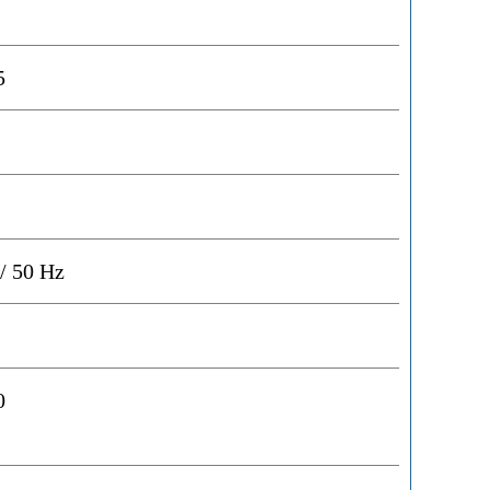
5
/ 50 Hz
0