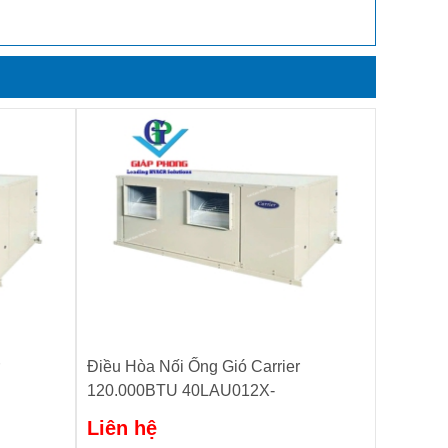
Điều Hòa Nối Ống Gió Carrier
120.000BTU 40LAU012X-
10RO/38LHU120S301
Liên hệ