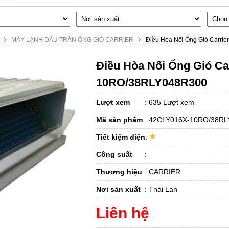
MÁY LẠNH DẤU TRẦN ỐNG GIÓ CARRIER
Điều Hòa Nối Ống Gió Carr
Điều Hòa Nối Ống Gió Ca
10RO/38RLY048R300
Lượt xem
:
635 Lượt xem
Mã sản phẩm
:
42CLY016X-10RO/38RL
Tiết kiệm điện
:
Công suất
:
Thương hiệu
:
CARRIER
Nơi sản xuất
:
Thái Lan
Liên hệ