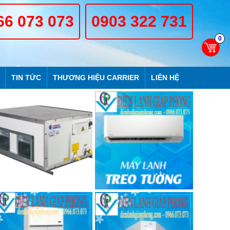
66 073 073
0903 322 731
0
TIN TỨC
THƯƠNG HIỆU CARRIER
LIÊN HỆ