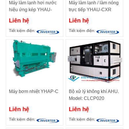
Máy làm lạnh hơi nước
Máy làm lạnh / làm nóng
hiệu ứng kép YHAU-
trực tiếp YHAU-CXR
CW120 - 4000 TR (422
Điều khiển bằng nước
Liên hệ
Liên hệ
đến 14.067 mã lực)
nóng ở nhiệt độ thấp sử
dụng nước khử ion làm
Tiết kiệm điện:
Tiết kiệm điện:
môi chất lạnh.
Máy bơm nhiệt YHAP-C
Bộ xử lý không khí AHU.
Model: CLCP020
Liên hệ
Liên hệ
Tiết kiệm điện:
Tiết kiệm điện: