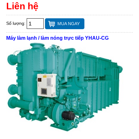
Liên hệ
Số lượng:
MUA NGAY
Máy làm lạnh / làm nóng trực tiếp YHAU-CG