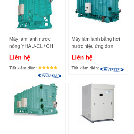
Máy làm lạnh nước
Máy làm lạnh bằng hơi
nóng YHAU-CL / CH
nước hiệu ứng đơn
Được điều khiển bằng
YHAU-C30 - 2000 TR
Liên hệ
Liên hệ
nước nóng nhiệt độ thấp
(105 ĐẾN 7.034 mã lực)
sử dụng nước khử ion
Tiết kiệm điện:
Tiết kiệm điện:
làm chất làm lạnh.