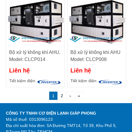
Bộ xử lý không khí AHU.
Bộ xử lý không khi AHU
Model: CLCP014
Model: CLCP008
Liên hệ
Liên hệ
Tiết kiệm điện:
Tiết kiệm điện:
1
2
›
»
CÔNG TY TNHH CƠ ĐIỆN LẠNH GIÁP PHONG
Mã số thuế: 0313096123
Địa chỉ xuất hóa đơn: 5A Đường TMT14, Tổ 39, Khu Phố 5,
P.Trung Mỹ Tây, TP.HCM