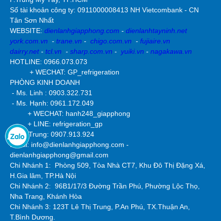
Số tài khoản công ty:
0911000008413 NH Vietcombank - CN
Tân Sơn Nhất
WEBSITE:
dienlanhgiapphong.com
-
dienlanhtayninh.net
york.com.vn
-
trane.vn
-
chigo.com.vn
-
fujiaire.vn
dairry.net
-
tcl.vn
-
sharp.com.vn
-
yuiki.vn
-
nagakawa.vn
HOTLINE: 0966.073.073
+ WECHAT: GP_refrigeration
PHÒNG KINH DOANH
- Ms. Linh : 0903.322.731
- Ms. Hạnh: 0961.172.049
+ WECHAT: hanh248_giapphong
+ LINE: refrigeration_gp
- Mr Trung: 0907.913.924
Email: info@dienlanhgiapphong.com -
dienlanhgiapphong@gmail.com
Chi Nhánh 1: Phòng 509, Tòa Nhà CT7, Khu Đô Thị Đặng Xá,
H.Gia lâm, TP.Hà Nội
Chi Nhánh 2:
96B1/17/3 Đường Trần Phú, Phường Lộc Thọ,
Nha Trang, Khánh Hòa
Chi Nhánh 3: 123T Lê Thị Trung, P.An Phú, TX.Thuận An,
T.Bình Dương.