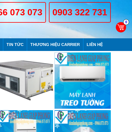
66 073 073
0903 322 731
0
TIN TỨC
THƯƠNG HIỆU CARRIER
LIÊN HỆ