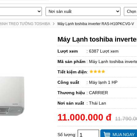
LẠNH TREO TƯỜNG TOSHIBA
Máy Lạnh toshiba inverter RAS-H10PKCVG-V
Máy Lạnh toshiba inver
Lượt xem
:
6387 Lượt xem
Mã sản phẩm
:
Máy Lạnh toshiba inve
Tiết kiệm điện
:
Công suất
:
Máy lạnh 1 HP
Thương hiệu
:
CARRIER
Nơi sản xuất
:
Thái Lan
11.000.000 đ
11.790.0
Số lượng:
MUA NGAY