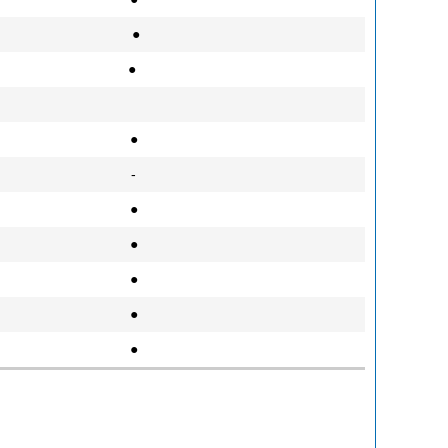
●
●
●
-
●
●
●
●
●