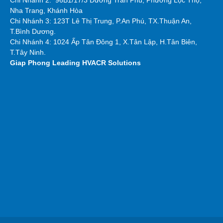
Chi Nhánh 2:
96B1/17/3 Đường Trần Phú, Phường Lộc Thọ,
Nha Trang, Khánh Hòa
Chi Nhánh 3: 123T Lê Thị Trung, P.An Phú, TX.Thuận An,
T.Bình Dương.
Chi Nhánh 4: 1024 Ấp Tân Đông 1, X.Tân Lập, H.Tân Biên,
T.Tây Ninh.
Giap Phong
Leading HVACR Solutions