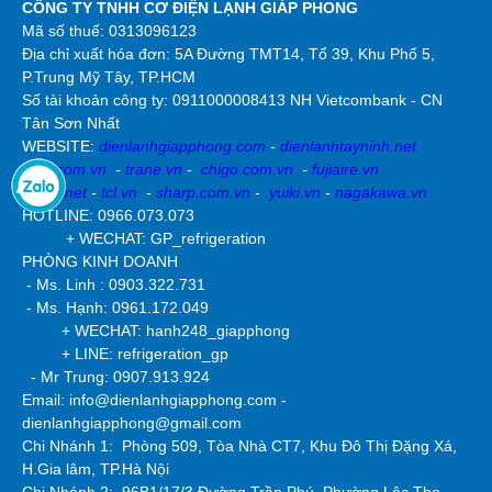
CÔNG TY TNHH CƠ ĐIỆN LẠNH GIÁP PHONG
Mã số thuế: 0313096123
Địa chỉ xuất hóa đơn: 5A Đường TMT14, Tổ 39, Khu Phố 5,
P.Trung Mỹ Tây, TP.HCM
Số tài khoản công ty:
0911000008413 NH Vietcombank - CN
Tân Sơn Nhất
WEBSITE:
dienlanhgiapphong.com
-
dienlanhtayninh.net
york.com.vn
-
trane.vn
-
chigo.com.vn
-
fujiaire.vn
dairry.net
-
tcl.vn
-
sharp.com.vn
-
yuiki.vn
-
nagakawa.vn
HOTLINE: 0966.073.073
+ WECHAT: GP_refrigeration
PHÒNG KINH DOANH
- Ms. Linh : 0903.322.731
- Ms. Hạnh: 0961.172.049
+ WECHAT: hanh248_giapphong
+ LINE: refrigeration_gp
- Mr Trung: 0907.913.924
Email: info@dienlanhgiapphong.com -
dienlanhgiapphong@gmail.com
Chi Nhánh 1: Phòng 509, Tòa Nhà CT7, Khu Đô Thị Đặng Xá,
H.Gia lâm, TP.Hà Nội