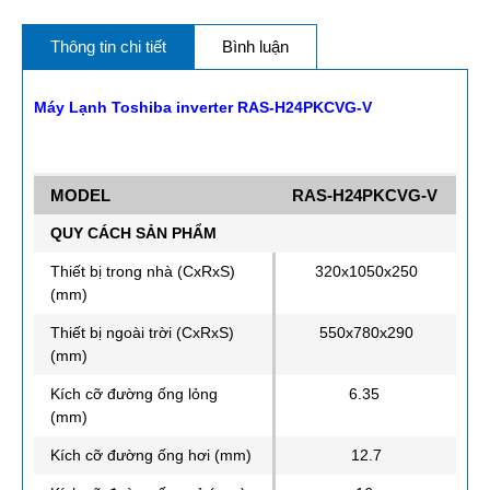
Thông tin chi tiết
Bình luận
Máy Lạnh Toshiba inverter RAS-H24PKCVG-V
MODEL
RAS-H24PKCVG-V
QUY CÁCH SẢN PHẨM
Thiết bị trong nhà (CxRxS)
320x1050x250
(mm)
Thiết bị ngoài trời (CxRxS)
550x780x290
(mm)
Kích cỡ đường ống lỏng
6.35
(mm)
Kích cỡ đường ống hơi (mm)
12.7