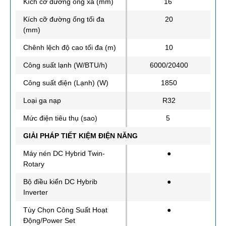
Kích cỡ đường ống xả (mm)
16
Kích cỡ đường ống tối đa
20
(mm)
Chênh lệch độ cao tối đa (m)
10
Công suất lạnh (W/BTU/h)
6000/20400
Công suất điện (Lạnh) (W)
1850
Loại ga nạp
R32
Mức điện tiêu thụ (sao)
5
GIẢI PHÁP TIẾT KIỆM ĐIỆN NĂNG
Máy nén DC Hybrid Twin-
●
Rotary
Bộ điều kiển DC Hybrib
●
Inverter
Tùy Chọn Công Suất Hoạt
●
Động/Power Set