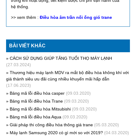
trong khi hoạt động, tiết kiệm được chi phí vận hành của
hệ thống.
>> xem thêm :
Điều hòa âm trần nối ống gió trane
BÀI VIẾT KHÁC
» CÁCH SỬ DỤNG GIÚP TĂNG TUỔI THỌ MÁY LẠNH
(27.03.2024)
» Thương hiệu máy lạnh MDV ra mắt bộ điều hòa không khí với
giá thành siêu ưu đãi cùng nhiều khuyến mãi hấp dẫn
(17.06.2023)
» Bảng mã lỗi điều hòa casper
(09.03.2020)
» Bảng mã lỗi điều hòa Trane
(09.03.2020)
» Bảng mã lỗi điều hòa Mitsubishi
(09.03.2020)
» Bảng mã lỗi điều hòa Aqua
(09.03.2020)
» Giải pháp thi công điều hòa thông giá trane
(05.03.2020)
» Máy lạnh Samsung 2020 có gì mới so với 2019?
(04.03.2020)