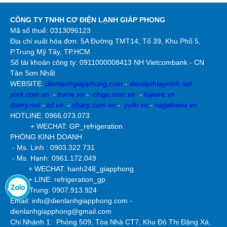
CÔNG TY TNHH CƠ ĐIỆN LẠNH GIÁP PHONG
Mã số thuế: 0313096123
Địa chỉ xuất hóa đơn: 5A Đường TMT14, Tổ 39, Khu Phố 5,
P.Trung Mỹ Tây, TP.HCM
Số tài khoản công ty:
0911000008413 NH Vietcombank - CN
Tân Sơn Nhất
WEBSITE:
dienlanhgiapphong.com
-
dienlanhtayninh.net
york.com.vn
-
trane.vn
-
chigo.com.vn
-
fujiaire.vn
dairry.net
-
tcl.vn
-
sharp.com.vn
-
yuiki.vn
-
nagakawa.vn
HOTLINE: 0966.073.073
+ WECHAT: GP_refrigeration
PHÒNG KINH DOANH
- Ms. Linh : 0903.322.731
- Ms. Hạnh: 0961.172.049
+ WECHAT: hanh248_giapphong
+ LINE: refrigeration_gp
- Mr Trung: 0907.913.924
Email: info@dienlanhgiapphong.com -
dienlanhgiapphong@gmail.com
Chi Nhánh 1: Phòng 509, Tòa Nhà CT7, Khu Đô Thị Đặng Xá,