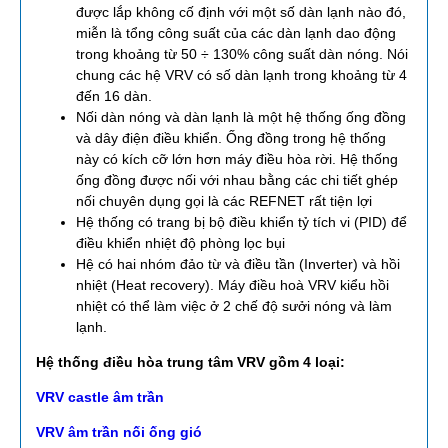
được lắp không cố định với một số dàn lạnh nào đó,
miễn là tổng công suất của các dàn lạnh dao động
trong khoảng từ 50 ÷ 130% công suất dàn nóng. Nói
chung các hệ VRV có số dàn lạnh trong khoảng từ 4
đến 16 dàn.
Nối dàn nóng và dàn lạnh là một hệ thống ống đồng
và dây điện điều khiển. Ống đồng trong hệ thống
này có kích cỡ lớn hơn máy điều hòa rời. Hệ thống
ống đồng được nối với nhau bằng các chi tiết ghép
nối chuyên dụng gọi là các REFNET rất tiện lợi
Hệ thống có trang bị bộ điều khiển tỷ tích vi (PID) để
điều khiển nhiệt độ phòng lọc bụi
Hệ có hai nhóm đảo từ và điều tần (Inverter) và hồi
nhiệt (Heat recovery). Máy điều hoà VRV kiểu hồi
nhiệt có thể làm việc ở 2 chế độ sưởi nóng và làm
lạnh.
Hệ thống điều hòa trung tâm VRV gồm 4 loại:
VRV castle âm trần
VRV âm trần nối ống gió