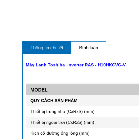
Thông tin chi tiết
Bình luận
Máy Lạnh Toshiba inverter RAS - H10HKCVG-V
MODEL
QUY CÁCH SẢN PHẨM
Thiết bị trong nhà (CxRxS) (mm)
Thiết bị ngoài trời (CxRxS) (mm)
Kích cỡ đường ống lỏng (mm)