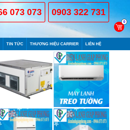
66 073 073
0903 322 731
0
TIN TỨC
THƯƠNG HIỆU CARRIER
LIÊN HỆ