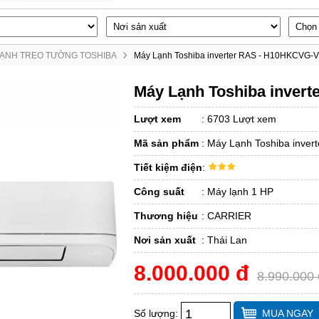
LẠNH TREO TƯỜNG TOSHIBA
Máy Lạnh Toshiba inverter RAS - H10HKCVG-V
Máy Lạnh Toshiba inver
Lượt xem
:
6703 Lượt xem
Mã sản phẩm
:
Máy Lạnh Toshiba inve
Tiết kiệm điện
:
Công suất
:
Máy lạnh 1 HP
Thương hiệu
:
CARRIER
Nơi sản xuất
:
Thái Lan
8.000.000 đ
8.990.000 
Số lượng:
MUA NGAY