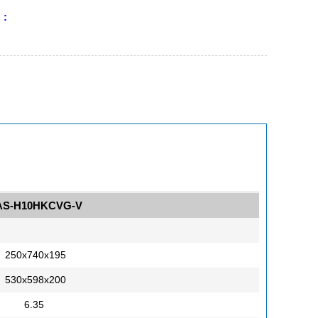
 :
AS-H10HKCVG-V
250x740x195
530x598x200
6.35