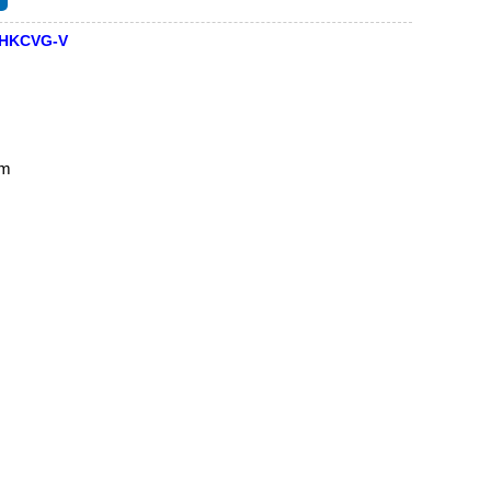
10HKCVG-V
ệm