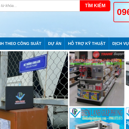
TÌM KIẾM
09
NH THEO CÔNG SUẤT
DỰ ÁN
HỖ TRỢ KỸ THUẬT
DỊCH VỤ