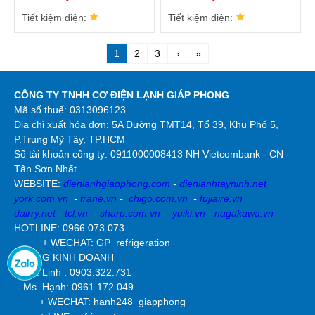
V1.3 CEPL130517-01
Tiết kiệm điện:
Tiết kiệm điện:
1
2
3
›
»
CÔNG TY TNHH CƠ ĐIỆN LẠNH GIÁP PHONG
Mã số thuế: 0313096123
Địa chỉ xuất hóa đơn: 5A Đường TMT14, Tổ 39, Khu Phố 5,
P.Trung Mỹ Tây, TP.HCM
Số tài khoản công ty:
0911000008413 NH Vietcombank - CN
Tân Sơn Nhất
WEBSITE:
dienlanhgiapphong.com
-
dienlanhtayninh.net
york.com.vn
-
trane.vn
-
chigo.com.vn
-
fujiaire.vn
dairry.net
-
tcl.vn
-
sharp.com.vn
-
yuiki.vn
-
nagakawa.vn
HOTLINE: 0966.073.073
+ WECHAT: GP_refrigeration
PHÒNG KINH DOANH
- Ms. Linh : 0903.322.731
- Ms. Hạnh: 0961.172.049
+ WECHAT: hanh248_giapphong