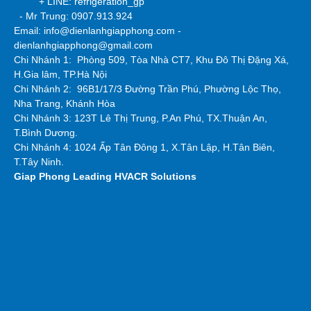
+ LINE: refrigeration_gp
- Mr Trung: 0907.913.924
Email: info@dienlanhgiapphong.com -
dienlanhgiapphong@gmail.com
Chi Nhánh 1: Phòng 509, Tòa Nhà CT7, Khu Đô Thị Đặng Xá,
H.Gia lâm, TP.Hà Nội
Chi Nhánh 2:
96B1/17/3 Đường Trần Phú, Phường Lộc Thọ,
Nha Trang, Khánh Hòa
Chi Nhánh 3: 123T Lê Thị Trung, P.An Phú, TX.Thuận An,
T.Bình Dương.
Chi Nhánh 4: 1024 Ấp Tân Đông 1, X.Tân Lập, H.Tân Biên,
T.Tây Ninh.
Giap Phong
Leading HVACR Solutions