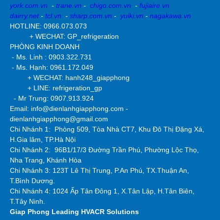
york.com.vn
-
trane.vn
-
chigo.com.vn
-
fujiaire.vn
dairry.net
-
tcl.vn
-
sharp.com.vn
-
yuiki.vn
-
nagakawa.vn
HOTLINE: 0966.073.073
+ WECHAT: GP_refrigeration
PHÒNG KINH DOANH
- Ms. Linh : 0903.322.731
- Ms. Hạnh: 0961.172.049
+ WECHAT: hanh248_giapphong
+ LINE: refrigeration_gp
- Mr Trung: 0907.913.924
Email: info@dienlanhgiapphong.com -
dienlanhgiapphong@gmail.com
Chi Nhánh 1: Phòng 509, Tòa Nhà CT7, Khu Đô Thị Đặng Xá,
H.Gia lâm, TP.Hà Nội
Chi Nhánh 2:
96B1/17/3 Đường Trần Phú, Phường Lộc Thọ,
Nha Trang, Khánh Hòa
Chi Nhánh 3: 123T Lê Thị Trung, P.An Phú, TX.Thuận An,
T.Bình Dương.
Chi Nhánh 4: 1024 Ấp Tân Đông 1, X.Tân Lập, H.Tân Biên,
T.Tây Ninh.
Giap Phong
Leading HVACR Solutions