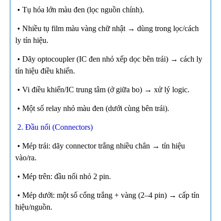
• Tụ hóa lớn màu đen (lọc nguồn chính).
• Nhiều tụ film màu vàng chữ nhật → dùng trong lọc/cách
ly tín hiệu.
• Dãy optocoupler (IC đen nhỏ xếp dọc bên trái) → cách ly
tín hiệu điều khiển.
• Vi điều khiển/IC trung tâm (ở giữa bo) → xử lý logic.
• Một số relay nhỏ màu đen (dưới cùng bên trái).
2. Đầu nối (Connectors)
• Mép trái: dãy connector trắng nhiều chân → tín hiệu
vào/ra.
• Mép trên: đầu nối nhỏ 2 pin.
• Mép dưới: một số cổng trắng + vàng (2–4 pin) → cấp tín
hiệu/nguồn.