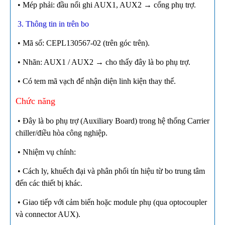
• Mép phải: đầu nối ghi AUX1, AUX2 → cổng phụ trợ.
3. Thông tin in trên bo
• Mã số: CEPL130567-02 (trên góc trên).
• Nhãn: AUX1 / AUX2 → cho thấy đây là bo phụ trợ.
• Có tem mã vạch để nhận diện linh kiện thay thế.
Chức năng
• Đây là bo phụ trợ (Auxiliary Board) trong hệ thống Carrier
chiller/điều hòa công nghiệp.
• Nhiệm vụ chính:
• Cách ly, khuếch đại và phân phối tín hiệu từ bo trung tâm
đến các thiết bị khác.
• Giao tiếp với cảm biến hoặc module phụ (qua optocoupler
và connector AUX).