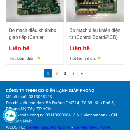
Bo mạch điều khiển/bo
Bo mạch điều khiển điện
giao tiếp (Carrier
tử (Control Board/PCB)
Communication Board)
AUX2-CEPL130568-02
Liên hệ
Liên hệ
V1.3 CEPL130517-01
Tiết kiệm điện:
Tiết kiệm điện:
1
2
3
›
»
CÔNG TY TNHH CƠ ĐIỆN LẠNH GIÁP PHONG
Mã số thuế: 0313096123
Địa chỉ xuất hóa đơn: 5A Đường TMT14, Tổ 39, Khu Phố 5,
P.Trung Mỹ Tây, TP.HCM
Số tài khoản công ty:
0911000008413 NH Vietcombank - CN
Tân Sơn Nhất
WEBSITE:
dienlanhgiapphong.com
-
dienlanhtayninh.net